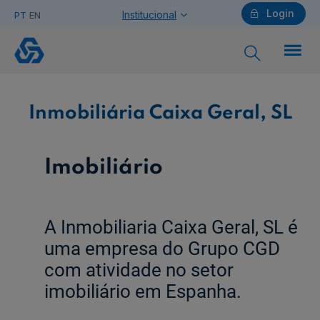
Login
Institucional
PT
EN
Inmobiliária
Caixa
Geral,
SL
Particulares
Inmobiliária Caixa Geral, SL
Ajuda Particulares
Imobiliário
A Inmobiliaria Caixa Geral, SL é
Saiba mais sobre a Chave Móvel Digital
uma empresa do Grupo CGD
com atividade no setor
Empresas
imobiliário em Espanha.