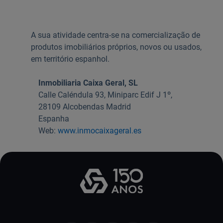
Ajuda Empresas
A sua atividade centra-se na comercialização de
produtos imobiliários próprios, novos ou usados,
Quero ser cliente:
em território espanhol.
Aderir ao Caixadirecta Particulares
Aderir ao Caixadirecta Empresas
Inmobiliaria Caixa Geral, SL
Links úteis:
Calle Caléndula 93, Miniparc Edif J 1º,
28109 Alcobendas Madrid
Faça download da App Caixadirecta
Recomendações de Segurança
Espanha
Registo fornecedor confirming
Web:
www.inmocaixageral.es