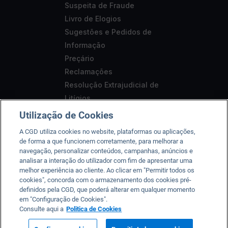
Suspeita de Fraude
Livro de Elogios
Sugestões e Pedidos de
Informação
Preçário
Reclamações
Resolução Extrajudicial de
Litígios
Segurança
Utilização de Cookies
Aviso Legal
A CGD utiliza cookies no website, plataformas ou aplicações,
Acessibilidade
de forma a que funcionem corretamente, para melhorar a
navegação, personalizar conteúdos, campanhas, anúncios e
analisar a interação do utilizador com fim de apresentar uma
melhor experiência ao cliente. Ao clicar em "Permitir todos os
cookies", concorda com o armazenamento dos cookies pré-
A CGD está registada junto do Banco de Portugal sob o n.º
definidos pela CGD, que poderá alterar em qualquer momento
em "Configuração de Cookies".
35, da CMVM sob o n.º 125 e da ASF sob o nº 419501357.
Consulte aqui a
Politica de Cookies
2026 © Caixa Geral de Depósitos, SA. Todos os direitos
reservados.
Condições de utilização