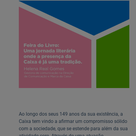
Ajuda Empresas
Quero ser cliente:
Aderir ao Caixadirecta Particulares
Aderir ao Caixadirecta Empresas
Links úteis:
Faça download da App Caixadirecta
Recomendações de Segurança
Registo fornecedor confirming
Ao longo dos seus 149 anos da sua existência, a
Caixa tem vindo a afirmar um compromisso sólido
com a sociedade, que se estende para além da sua
atividade core. Através de uma atuação