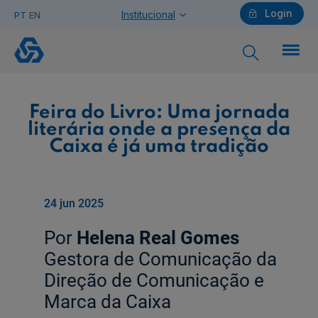
Login
Institucional
PT
EN
Feira
do
Livro:
Uma
jornada
literária
onde
Particulares
a
presença
da
Feira do Livro: Uma jornada
Caixa
é
literária onde a presença da
já
uma
tradição
Caixa é já uma tradição
Ajuda Particulares
24 jun 2025
Saiba mais sobre a Chave Móvel Digital
Por
Helena Real Gomes
Gestora de Comunicação da
Direção de Comunicação e
Empresas
Marca da Caixa