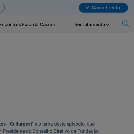
Caixadirecta
Login
Encontros Fora da Caixa
Recrutamento
x
Particulares
Ajuda Particulares
Saiba mais sobre a Chave Móvel Digital
os - Culturgest
" é o tema deste episódio, que
, Presidente do Conselho Diretivo da Fundação