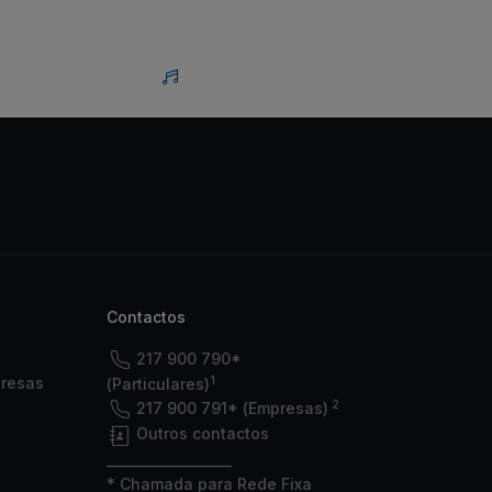
Contactos
217 900 790*
1
presas
(Particulares)
2
217 900 791* (Empresas)
Outros contactos
___________________
* Chamada para Rede Fixa