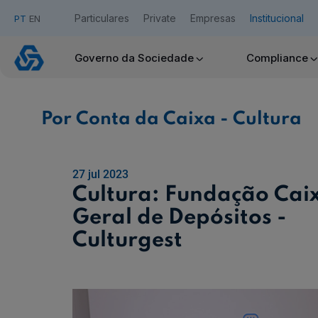
Particulares
Private
Empresas
Institucional
PT
EN
Por
Conta
Governo da Sociedade
Compliance
da
Acesso Caixadirecta
Caixa
-
Cultura
Por Conta da Caixa - Cultura
Quero ser cliente:
Aderir ao Caixadirecta Particulares
Aderir ao Caixadirecta Empresas
27 jul 2023
Links úteis:
Cultura: Fundação Cai
Faça download da App Caixadirecta
Geral de Depósitos -
Recomendações de Segurança
Assinatura Digital de Documentos
Culturgest
Registo fornecedor confirming