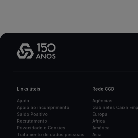
Links úteis
Rede CGD
Ajuda
Agências
Apoio ao incumprimento
Gabinetes Caixa Em
Saldo Positivo
Europa
Recrutamento
África
Privacidade e Cookies
América
Tratamento de dados pessoais
Ásia