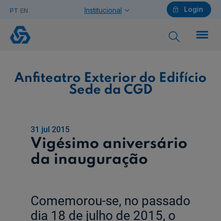
Login
Institucional
PT
EN
Anfiteatro
Exterior
do
Edifício
Sede
da
CGD
Particulares
Anfiteatro Exterior do Edifício
Sede da CGD
Ajuda Particulares
31 jul 2015
Vigésimo aniversário
da inauguração
Saiba mais sobre a Chave Móvel Digital
Empresas
Comemorou-se, no passado
dia 18 de julho de 2015, o