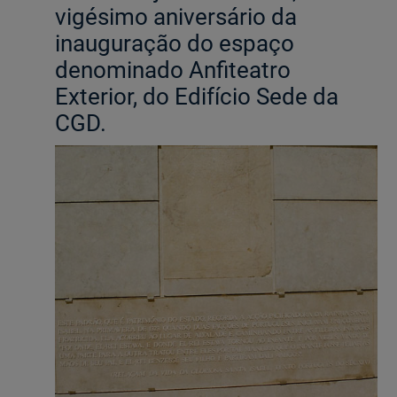
vigésimo aniversário da
inauguração do espaço
Ajuda Empresas
denominado Anfiteatro
Quero ser cliente:
Exterior, do Edifício Sede da
Aderir ao Caixadirecta Particulares
CGD.
Aderir ao Caixadirecta Empresas
Links úteis:
Faça download da App Caixadirecta
Recomendações de Segurança
Registo fornecedor confirming