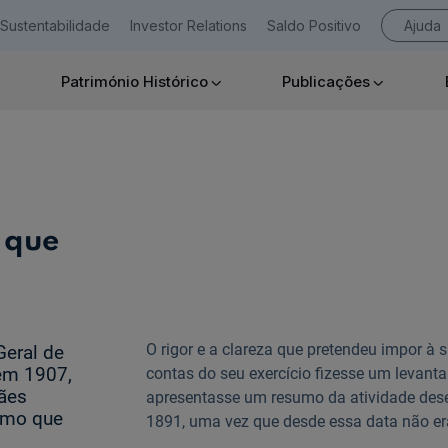
Sustentabilidade
Investor Relations
Saldo Positivo
Ajuda
Património Histórico
Publicações
Empresas
 que
Ajuda Empresas
O rigor e a clareza que pretendeu impor à s
Geral de
 em 1907,
contas do seu exercício fizesse um levant
rães
apresentasse um resumo da atividade dese
ismo que
1891, uma vez que desde essa data não era