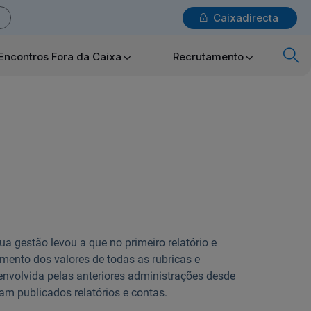
Caixadirecta
Login
Encontros Fora da Caixa
Recrutamento
x
Particulares
Ajuda Particulares
ua gestão levou a que no primeiro relatório e
Saiba mais sobre a Chave Móvel Digital
amento dos valores de todas as rubricas e
nvolvida pelas anteriores administrações desde
m publicados relatórios e contas.