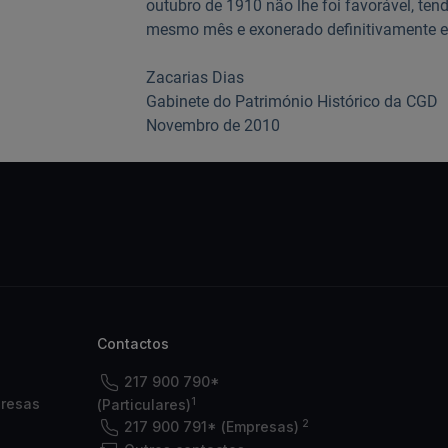
outubro de 1910 não lhe foi favorável, te
mesmo mês e exonerado definitivamente e
Zacarias Dias
Gabinete do Património Histórico da CGD
Novembro de 2010
Contactos
217 900 790*
1
presas
(Particulares)
2
217 900 791* (Empresas)