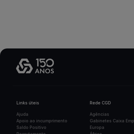
Links úteis
Rede CGD
Ajuda
Agências
Apoio ao incumprimento
Gabinetes Caixa Em
Saldo Positivo
Europa
Recrutamento
África