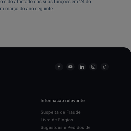
ndo sido afastado das suas funções em 24 do
m março do ano seguinte.
Informação relevante
Suspeita de Fraude
Livro de Elogios
Sugestões e Pedidos de