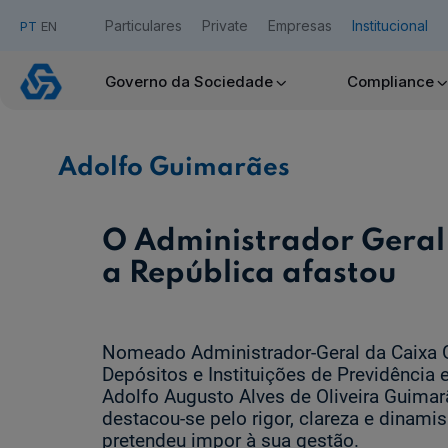
Particulares
Private
Empresas
Institucional
PT
EN
Adolfo
Guimarães
Governo da Sociedade
Compliance
Acesso Caixadirecta
Adolfo Guimarães
Quero ser cliente:
Aderir ao Caixadirecta Particulares
Aderir ao Caixadirecta Empresas
O Administrador Geral
Links úteis:
a República afastou
Faça download da App Caixadirecta
Recomendações de Segurança
Assinatura Digital de Documentos
Nomeado Administrador-Geral da Caixa 
Registo fornecedor confirming
Depósitos e Instituições de Previdência
Adolfo Augusto Alves de Oliveira Guima
destacou-se pelo rigor, clareza e dinam
pretendeu impor à sua gestão.