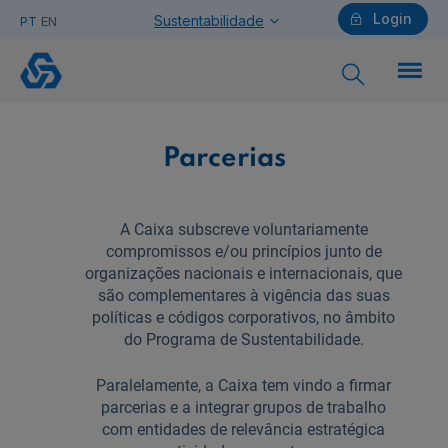
Login
Sustentabilidade
PT
EN
Parcerias
Particulares
Parcerias
Ajuda Particulares
A Caixa subscreve voluntariamente
compromissos e/ou princípios junto de
organizações nacionais e internacionais, que
são complementares à vigência das suas
políticas e códigos corporativos, no âmbito
Saiba mais sobre a Chave Móvel Digital
do Programa de Sustentabilidade.
Paralelamente, a Caixa tem vindo a firmar
Empresas
parcerias e a integrar grupos de trabalho
com entidades de relevância estratégica