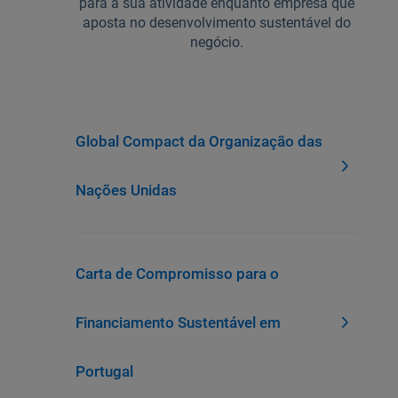
para a sua atividade enquanto empresa que
aposta no desenvolvimento sustentável do
negócio.
Ajuda Empresas
Quero ser cliente:
Aderir ao Caixadirecta Particulares
Aderir ao Caixadirecta Empresas
Global Compact da Organização das
Links úteis:
Nações Unidas
Faça download da App Caixadirecta
Recomendações de Segurança
Registo fornecedor confirming
Carta de Compromisso para o
Financiamento Sustentável em
Portugal