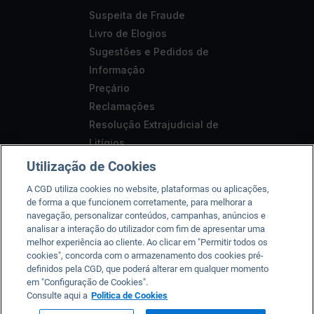
Suspeita de Fraude
Livro de Elogios
Sugestões e Pedidos de
Informação
Preçário
Reclamações
Resolução Extrajudicial de
Litígios
Segurança
Utilização de Cookies
Aviso Legal
A CGD utiliza cookies no website, plataformas ou aplicações,
Acessibilidade
de forma a que funcionem corretamente, para melhorar a
navegação, personalizar conteúdos, campanhas, anúncios e
analisar a interação do utilizador com fim de apresentar uma
melhor experiência ao cliente. Ao clicar em "Permitir todos os
cookies", concorda com o armazenamento dos cookies pré-
A CGD está registada junto do Banco de Portugal sob o n.º
definidos pela CGD, que poderá alterar em qualquer momento
em "Configuração de Cookies".
35, da CMVM sob o n.º 125 e da ASF sob o nº 419501357.
Consulte aqui a
Politica de Cookies
2026 © Caixa Geral de Depósitos, SA. Todos os direitos