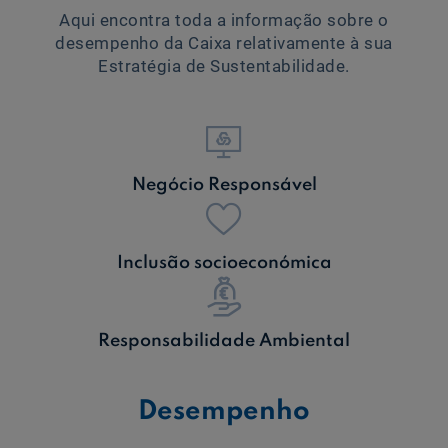
Aqui encontra toda a informação sobre o
desempenho da Caixa relativamente à sua
Ajuda Empresas
Estratégia de Sustentabilidade.
Quero ser cliente:
Aderir ao Caixadirecta Particulares
Aderir ao Caixadirecta Empresas
Negócio Responsável
Links úteis:
Faça download da App Caixadirecta
Recomendações de Segurança
Registo fornecedor confirming
Inclusão socioeconómica
Responsabilidade Ambiental
Desempenho