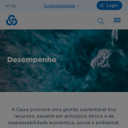
Login
Sustentabilidade
PT
EN
Desempenho
Particulares
Ajuda Particulares
Saiba mais sobre a Chave Móvel Digital
A Caixa promove uma gestão sustentável dos
Empresas
recursos, assente em princípios éticos e de
responsabilidade económica, social e ambiental.