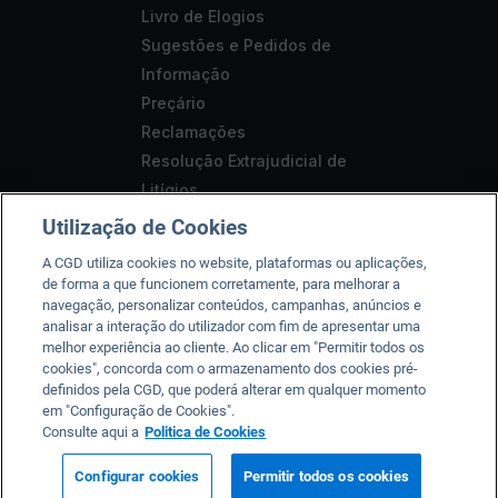
Livro de Elogios
Sugestões e Pedidos de
Informação
Preçário
Reclamações
Resolução Extrajudicial de
Litígios
Segurança
Utilização de Cookies
Aviso Legal
A CGD utiliza cookies no website, plataformas ou aplicações,
Acessibilidade
de forma a que funcionem corretamente, para melhorar a
navegação, personalizar conteúdos, campanhas, anúncios e
analisar a interação do utilizador com fim de apresentar uma
melhor experiência ao cliente. Ao clicar em "Permitir todos os
cookies", concorda com o armazenamento dos cookies pré-
A CGD está registada junto do Banco de Portugal sob o n.º
definidos pela CGD, que poderá alterar em qualquer momento
em "Configuração de Cookies".
35, da CMVM sob o n.º 125 e da ASF sob o nº 419501357.
Consulte aqui a
Politica de Cookies
2026 © Caixa Geral de Depósitos, SA. Todos os direitos
reservados.
Condições de utilização
Configurar cookies
Permitir todos os cookies