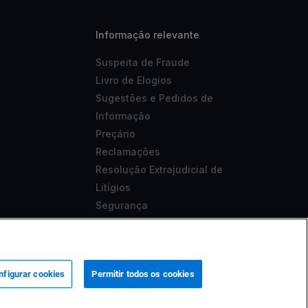
Informação relevante
Suspeita de Fraude
Livro de Elogios
Sugestões e Pedidos de
Informação
Preçário
Reclamações
Resolução Extrajudicial de
Litígios
Segurança
Aviso Legal
Acessibilidade
nfigurar cookies
Permitir todos os cookies
 sob o nº 419501357.