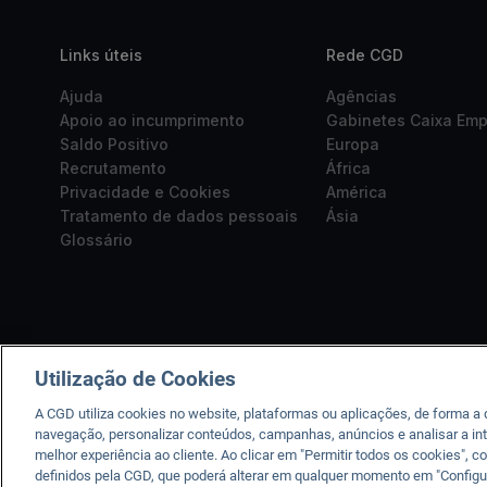
Links úteis
Rede CGD
Ajuda
Agências
Apoio ao incumprimento
Gabinetes Caixa Em
Saldo Positivo
Europa
Recrutamento
África
Privacidade e Cookies
América
Tratamento de dados pessoais
Ásia
Glossário
Utilização de Cookies
A CGD utiliza cookies no website, plataformas ou aplicações, de forma a
navegação, personalizar conteúdos, campanhas, anúncios e analisar a int
melhor experiência ao cliente. Ao clicar em "Permitir todos os cookies"
A CGD está registad
definidos pela CGD, que poderá alterar em qualquer momento em "Configu