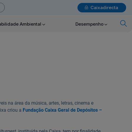
Caixadirecta
Login
bilidade Ambiental
Desempenho
x
Particulares
Ajuda Particulares
eis na área da música, artes, letras, cinema e
Saiba mais sobre a Chave Móvel Digital
ixa criou a
Fundação Caixa Geral de Depósitos –
urgest, instituída pela Caixa, tem por finalidade