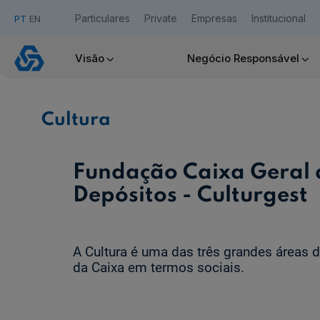
Particulares
Private
Empresas
Institucional
PT
EN
Cultura
Visão
Negócio Responsável
Acesso Caixadirecta
Cultura
Quero ser cliente:
Aderir ao Caixadirecta Particulares
Aderir ao Caixadirecta Empresas
Fundação Caixa Geral 
Links úteis:
Depósitos - Culturgest
Faça download da App Caixadirecta
Recomendações de Segurança
Assinatura Digital de Documentos
A Cultura é uma das três grandes áreas 
Registo fornecedor confirming
da Caixa em termos sociais.