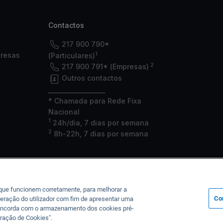
Contactos
217 900 790*
1
presas
(Particulares)
2
217 900 791* (Empresas)
Outros contactos
___________________
* Chamada para Rede Fixa
Nacional
1
24h/dia, 7 dias por semana
2
8h-22h, 7 dias por semana
 que funcionem corretamente, para melhorar a
Co
eração do utilizador com fim de apresentar uma
, concorda com o armazenamento dos cookies pré-
a junto do Banco de Portugal sob o n.º 35, da CMVM sob o n.º 125 e da ASF
ração de Cookies".