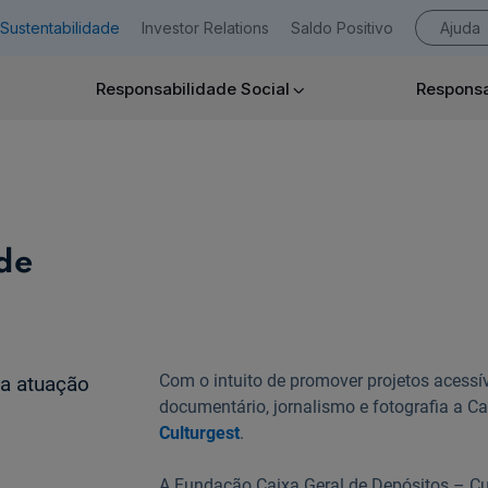
Sustentabilidade
Investor Relations
Saldo Positivo
Ajuda
Responsabilidade Social
Responsa
Empresas
de
Ajuda Empresas
Com o intuito de promover projetos acessív
da atuação
documentário, jornalismo e fotografia a Ca
Culturgest
.
A Fundação Caixa Geral de Depósitos – Cult