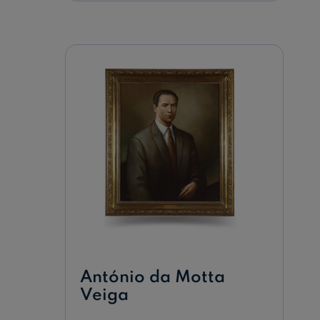
Ulisses
Cruz
de
Aguiar
Cortês
António da Motta
Veiga