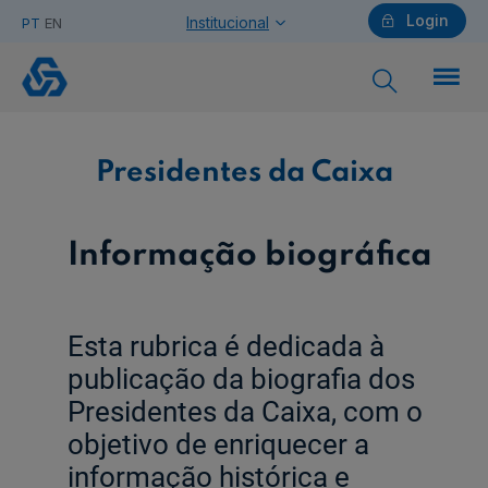
Login
Institucional
PT
EN
Presidentes
da
Caixa
Particulares
Presidentes da Caixa
Ajuda Particulares
Informação biográfica
Esta rubrica é dedicada à
Saiba mais sobre a Chave Móvel Digital
publicação da biografia dos
Presidentes da Caixa, com o
Empresas
objetivo de enriquecer a
informação histórica e