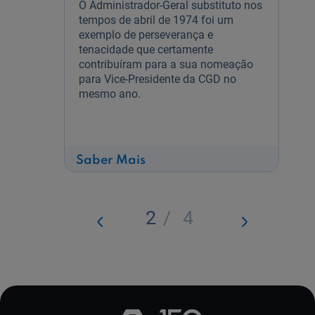
O Administrador-Geral substituto nos
tempos de abril de 1974 foi um
exemplo de perseverança e
tenacidade que certamente
contribuíram para a sua nomeação
para Vice-Presidente da CGD no
mesmo ano.
sobre
Saber Mais
Júlio
dos
Santos
Rodrigues
2
/
4
Anterior
Seguint