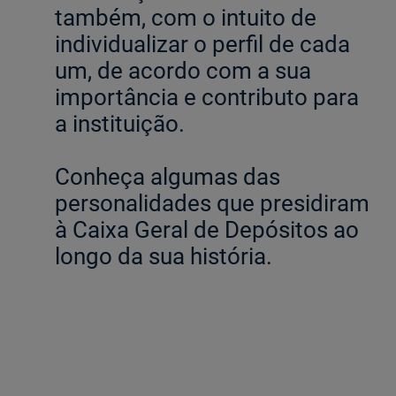
também, com o intuito de
individualizar o perfil de cada
Ajuda Empresas
um, de acordo com a sua
Quero ser cliente:
importância e contributo para
Aderir ao Caixadirecta Particulares
a instituição.
Aderir ao Caixadirecta Empresas
Links úteis:
Conheça algumas das
Faça download da App Caixadirecta
personalidades que presidiram
Recomendações de Segurança
à Caixa Geral de Depósitos ao
Registo fornecedor confirming
longo da sua história.