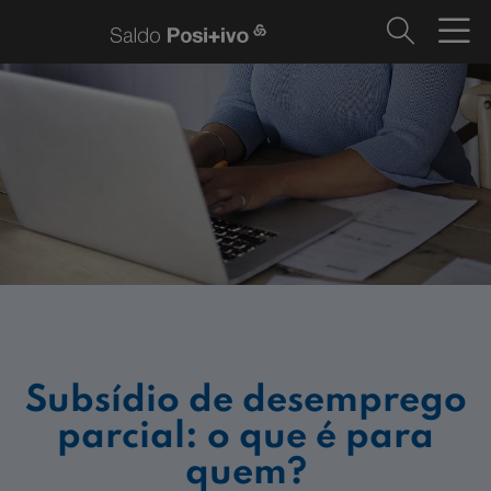
Subsídio de desemprego
parcial: o que é para
quem?