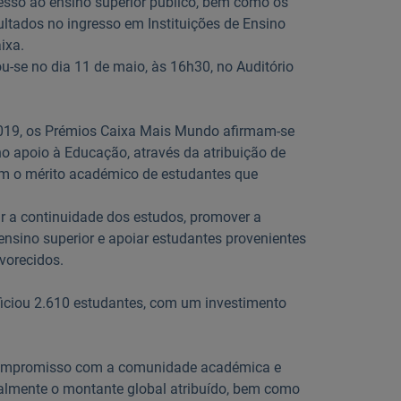
esso ao ensino superior público, bem como os
ltados no ingresso em Instituições de Ensino
aixa.
u-se no dia 11 de maio, às 16h30, no Auditório
2019, os Prémios Caixa Mais Mundo afirmam-se
o apoio à Educação, através da atribuição de
em o mérito académico de estudantes que
var a continuidade dos estudos, promover a
nsino superior e apoiar estudantes provenientes
vorecidos.
eficiou 2.610 estudantes, com um investimento
u compromisso com a comunidade académica e
almente o montante global atribuído, bem como