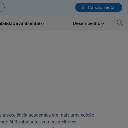
Caixadirecta
Login
bilidade Ambiental
Desempenho
x
Particulares
Ajuda Particulares
Saiba mais sobre a Chave Móvel Digital
ue a excelência académica em mais uma edição
endo 600 estudantes com as melhores