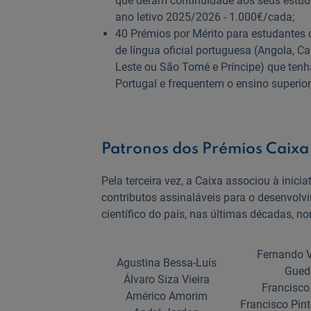
que deram continuidade aos seus estudo
ano letivo 2025/2026 - 1.000€/cada;
40 Prémios por Mérito para estudantes 
de língua oficial portuguesa (Angola, 
Leste ou São Tomé e Príncipe) que tenh
Portugal e frequentem o ensino superior
Patronos dos Prémios Caix
Pela terceira vez, a Caixa associou à inic
contributos assinaláveis para o desenvolvi
científico do país, nas últimas décadas,
Fernando V
Agustina Bessa-Luís
Gued
Álvaro Siza Vieira
Francisco
Américo Amorim
Francisco Pin