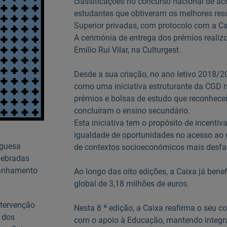
classificações no concurso nacional de ac
estudantes que obtiveram os melhores resu
Superior privadas, com protocolo com a C
A cerimónia de entrega dos prémios realizo
Emílio Rui Vilar, na Culturgest.
Desde a sua criação, no ano letivo 2018/
como uma iniciativa estruturante da CGD n
prémios e bolsas de estudo que reconhec
concluíram o ensino secundário.
Esta iniciativa tem o propósito de incenti
igualdade de oportunidades no acesso ao e
uguesa
de contextos socioeconómicos mais desfa
lebradas
panhamento
Ao longo das oito edições, a Caixa já ben
global de 3,18 milhões de euros.
ntervenção
Nesta 8 ª edição, a Caixa reafirma o se
o dos
com o apoio à Educação, mantendo integr