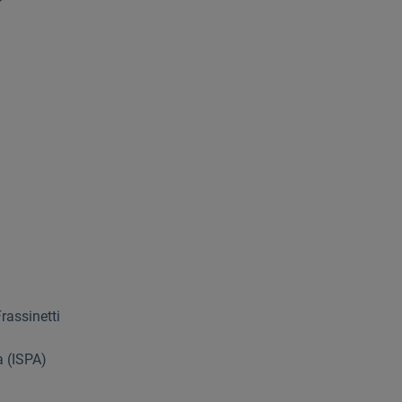
rassinetti
a (ISPA)