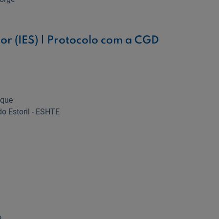
ior (IES) | Protocolo com a CGD
ique
do Estoril - ESHTE
o