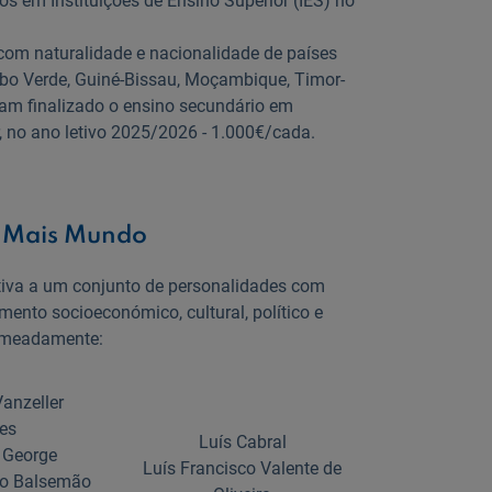
s em Instituições de Ensino Superior (IES) no
com naturalidade e nacionalidade de países
Cabo Verde, Guiné-Bissau, Moçambique, Timor-
am finalizado o ensino secundário em
, no ano letivo 2025/2026 - 1.000€/cada.
a Mais Mundo
iativa a um conjunto de personalidades com
mento socioeconómico, cultural, político e
 nomeadamente:
anzeller
es
Luís Cabral
 George
Luís Francisco Valente de
to Balsemão