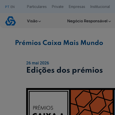
Particulares
Private
Empresas
Institucional
PT
EN
Prémios
Caixa
Visão
Negócio Responsável
Mais
Acesso Caixadirecta
Mundo
Prémios Caixa Mais Mundo
Quero ser cliente:
Aderir ao Caixadirecta Particulares
Aderir ao Caixadirecta Empresas
26 mai 2026
Links úteis:
Edições dos prémios
Faça download da App Caixadirecta
Recomendações de Segurança
Assinatura Digital de Documentos
Registo fornecedor confirming