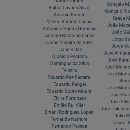
André Jordan
Gonçalo M.
Aníbal Cavaco Silva
Gonçalo Rib
António Barreto
Graça M
Mestre António Casais
João Mace
António e Hanna Damásio
João Sal
António Ramalho Eanes
Jorge de
Carlos Moreira da Silva
Jorge S
Diane Villax
José Almada
Dionísio Pestana
José Bara
Domingos da Silva
José Manuel
Teixeira
José Manu
Eduardo Paz Ferreira
Barr
Eduardo Rangel
José Mari
Eduardo Souto Moura
José Sa
Elvira Fortunato
José Silv
Emílio Rui Vilar
José Tolenti
Ernâni Rodrigues Lopes
Júlio 
Fernando Namora
Leonor 
Fernando Pessoa
Lídia 