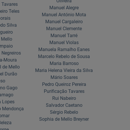
Oliveira
 Tavares
Manuel Alegre
eiro Teles
Manuel António Mota
orais
Manuel Cargaleiro
do Silva
Manuel Clemente
gueiro
Manuel Tarré
 Mello
Manuel Violas
ampaio
Manuela Ramalho Eanes
 Negreiros
Marcelo Rebelo de Sousa
ta-Moura
Maria Barroso
 de Mello
Maria Helena Vieira da Silva
el Durão
Mário Soares
oso
Pedro Queiroz Pereira
ano Gago
Purificação Tavares
ramago
Rui Nabeiro
a Lopes
Salvador Caetano
no Mendonça
Sérgio Rebelo
Pomar
Sophia de Mello Breyner
Beleza
Jorge