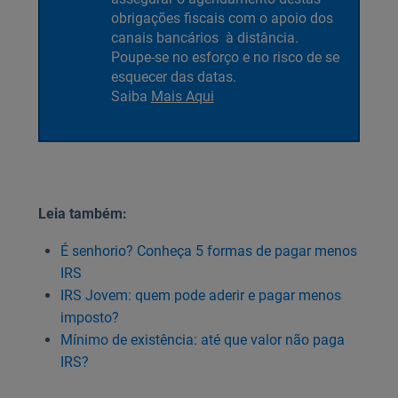
obrigações fiscais com o apoio dos
canais bancários à distância.
Poupe-se no esforço e no risco de se
esquecer das datas.
Saiba
Mais Aqui
Leia também:
É senhorio? Conheça 5 formas de pagar menos
IRS
IRS Jovem: quem pode aderir e pagar menos
imposto?
Mínimo de existência: até que valor não paga
IRS?