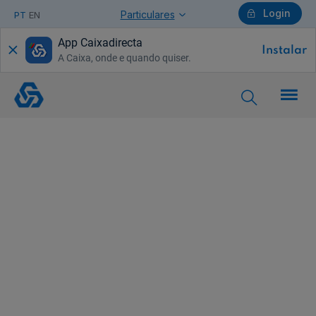
Login
Particulares
PT
EN
App Caixadirecta
Instalar
A Caixa, onde e quando quiser.
Particulares
Crédito
Habitação
Própria
para
Clientes
Caixa
Azul
Ajuda Particulares
Saiba mais sobre a Chave Móvel Digital
Empresas