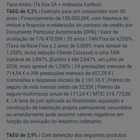
Taxa mista: (Tx fixa 2A + indexada Euribor):
TAEG de 5,2%
| Exemplo para um consumidor com 30
anos | Financiamento de 150.000,00€, com hipoteca do
imóvel a financiar e celebração do contrato de crédito por
Documento Particular Autenticado (DPA) | Valor de
avaliação de 176.470,59€ | 35 anos | TAN Fixa de 4,550%
(Taxa de Base Fixa a 2 anos de 3,300% mais spread de
1,250%, inclui redução Cliente Caixazul) e uma TAN
Variável de 3,897% (Euribor a 6M 2,647%, em julho de
2026, mais spread de 1,250% | 24 prestações mensais de
714,54 € e 396 prestações mensais de 657,29 € |
Comissões e despesas iniciais de 2.101,10 € | Prémio do
seguro de vida mensal médio de 32,55€ | Prémio de
seguro multirriscos anual de 111,24 € | MTIC 319.773,06
€. | A taxa de juro aplicada às finalidades aquisição e
construção de habitação própria permanente, secundária
ou arrendamento pode assumir valores negativos em
função da evolução do respetivo indexante.
TAEG de 3,9%
| Com detenção dos seguintes produtos: