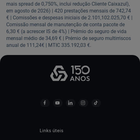
mais spread de 0,750%, inclui redução Cliente Caixazul),
em agosto de 2026) | 420 prestações mensais de 742,74
€ | Comissões e despesas iniciais de 2.101,102.025,70 € |
Comissão mensal de manutenção de conta pacote de
6,30 € (a acrescer IS de 4%) | Prémio do seguro de vida
mensal médio de 34,69 € | Prémio de seguro multirriscos
anual de 111,24€ | MTIC 335.192,03 €.
Links úteis