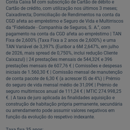
Conta Caixa M com subscrição de Cartão de débito e
Cartão de crédito, com utilização nos últimos 3 meses;
Caixadirecta; Domiciliação de Rendimentos na conta da
CGD afeta ao empréstimo e Seguro de Vida e Multirriscos
da “Fidelidade - Companhia de Seguros, S. A.”, com
pagamento na conta da CGD afeta ao empréstimo | TAN
Fixa de 2,600% (Taxa Fixa a 2 anos de 2,600%) e uma
TAN Variável de 3,397% (Euribor a 6M 2,647%, em julho
de 2026, mais spread de 0,750%, inclui redução Cliente
Caixazul) | 24 prestações mensais de 544,32€ e 396
prestações mensais de 607,76 € | Comissões e despesas
iniciais de 1.560,30 € | Comissão mensal de manutenção
de conta pacote de 6,30 € (a acrescer IS de 4%) | Prémio
do seguro de vida mensal médio de 31,09€ | Prémio de
seguro multirriscos anual de 111,24 € | MTIC 274.998,25
€. | A taxa de juro aplicada às finalidades aquisição e
construção de habitação própria permanente, secundária
ou arrendamento pode assumir valores negativos em
função da evolução do respetivo indexante.
Taxa fixa 35 anos: