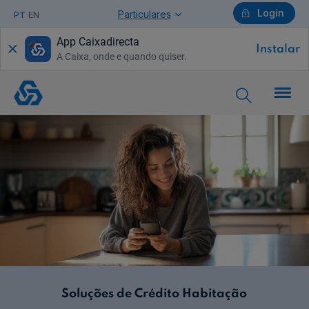
Login
Particulares
PT
EN
App Caixadirecta
Instalar
A Caixa, onde e quando quiser.
Particulares
Credito
Habitacao
Geral
Ajuda Particulares
Saiba mais sobre a Chave Móvel Digital
Empresas
Soluções de Crédito Habitação