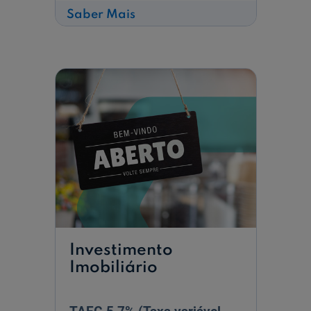
sobre
Saber Mais
Imóveis
Caixa
-
Habitação
Própria
Investimento
Imobiliário