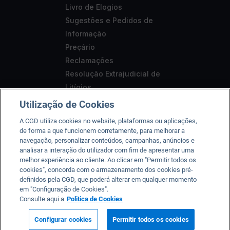
Livro de Elogios
Sugestões e Pedidos de
Informação
Preçário
Reclamações
Resolução Extrajudicial de
Litígios
Segurança
Utilização de Cookies
Aviso Legal
A CGD utiliza cookies no website, plataformas ou aplicações,
Acessibilidade
de forma a que funcionem corretamente, para melhorar a
navegação, personalizar conteúdos, campanhas, anúncios e
analisar a interação do utilizador com fim de apresentar uma
melhor experiência ao cliente. Ao clicar em "Permitir todos os
cookies", concorda com o armazenamento dos cookies pré-
A CGD está registada junto do Banco de Portugal sob o n.º
definidos pela CGD, que poderá alterar em qualquer momento
em "Configuração de Cookies".
35, da CMVM sob o n.º 125 e da ASF sob o nº 419501357.
Consulte aqui a
Politica de Cookies
2026 © Caixa Geral de Depósitos, SA. Todos os direitos
reservados.
Condições de utilização
Configurar cookies
Permitir todos os cookies