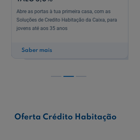
Prev
N
prestação
Casas mais eficientes, uma
Abre as portas à tua primeira casa, com as
escolha mais sustentável para si
Pague a mesma prestação nos
Soluções de Credito Habitação da Caixa, para
e para o planeta.
primeiros 2 anos.
jovens até aos 35 anos
Saber mais
Saber mais
Saber mais
1
2
3
Oferta Crédito Habitação