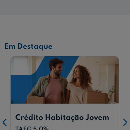
Em Destaque
Crédito Habitação Jovem
Casa + eficiente
Quem não quer
sobressaltos, quer fixar a
TAEG de 4,3%
TAEG 5,0%