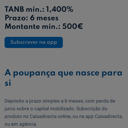
TANB mín.:
1,400%
Ajuda Empresas
Prazo: 6 meses
Montante mín.: 500€
Quero ser cliente:
Aderir ao Caixadirecta Particulares
Subscrever na app
Aderir ao Caixadirecta Empresas
Links úteis:
Faça download da App Caixadirecta
Recomendações de Segurança
A poupança que nasce para
Registo fornecedor confirming
si
Depósito a prazo simples a 6 meses, com perda de
juros sobre o capital mobilizado. Subscrição do
produto no Caixadirecta online, ou na app Caixadirecta,
ou em agência.