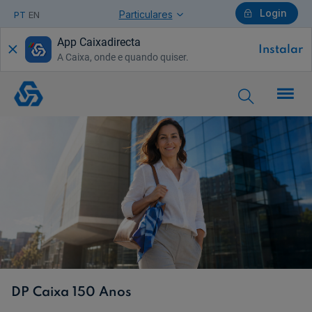
Login
Particulares
PT
EN
App Caixadirecta
Instalar
A Caixa, onde e quando quiser.
Particulares
DP
Caixa
150
Anos
Ajuda Particulares
Saiba mais sobre a Chave Móvel Digital
Empresas
DP Caixa 150 Anos