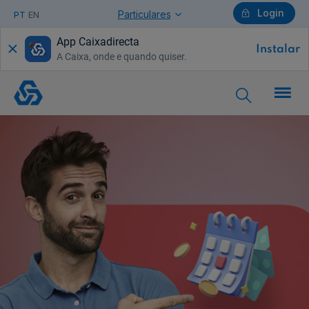
Login
Particulares
PT
EN
App Caixadirecta
Instalar
A Caixa, onde e quando quiser.
Particulares
Caixaordenado
Ajuda Particulares
Saiba mais sobre a Chave Móvel Digital
Empresas