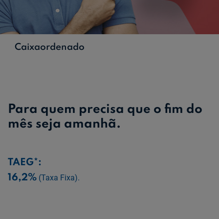
Ajuda Empresas
Caixaordenado
Quero ser cliente:
Aderir ao Caixadirecta Particulares
Aderir ao Caixadirecta Empresas
Links úteis:
Faça download da App Caixadirecta
Para quem precisa que o fim do
Recomendações de Segurança
mês seja amanhã.
Registo fornecedor confirming
TAEG*:
16,2%
(Taxa Fixa).