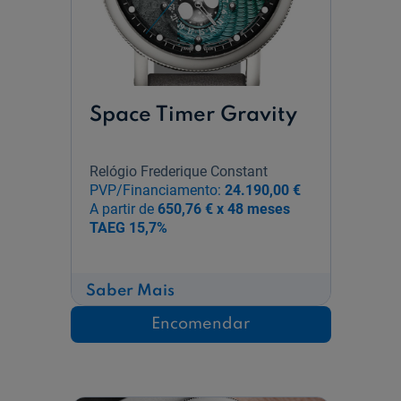
Space Timer Gravity
Relógio Frederique Constant
PVP/Financiamento:
24.190,00 €
A partir de
650,76 € x 48 meses
TAEG
15,7%
sobre
Saber Mais
Space
Timer
Encomendar
Gravity