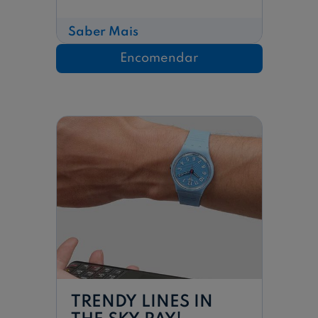
sobre
Saber Mais
FLEETINGLY
PINK
Encomendar
PAY!
TRENDY LINES IN