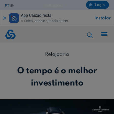
Login
Particulares
PT
EN
App Caixadirecta
Instalar
A Caixa, onde e quando quiser.
Particulares
Relojoaria
Ajuda Particulares
Relojoaria
O tempo é o melhor
Saiba mais sobre a Chave Móvel Digital
investimento
Empresas