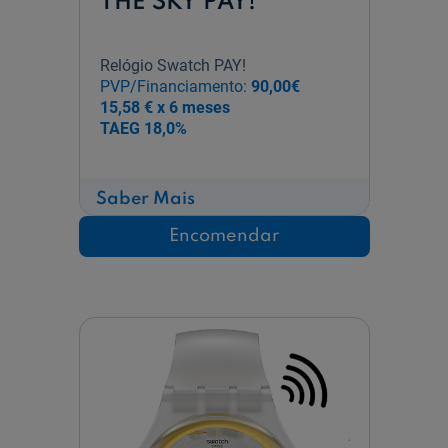
THE SKY PAY!
Relógio Swatch PAY!
PVP/Financiamento:
90,00€
15,58 € x 6 meses
TAEG
18,0%
sobre
Saber Mais
TRENDY
LINES
Encomendar
IN
THE
SKY
PAY!