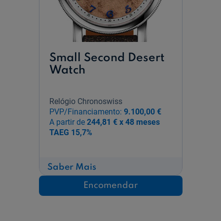
Small Second Desert
Watch
Relógio Chronoswiss
PVP/Financiamento:
9.100,00 €
A partir de
244,81 € x 48 meses
TAEG
15,7%
sobre
Saber Mais
Small
Second
Encomendar
Desert
Watch