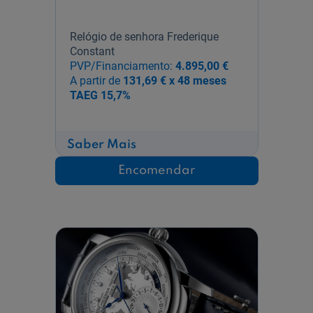
Relógio de senhora Frederique
Constant
PVP/Financiamento:
4.895,00 €
A partir de
131,69 € x 48 meses
TAEG
15,7%
sobre
Saber Mais
Classics
Carree
Encomendar
Small
Seconds