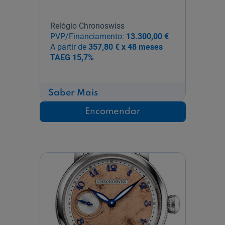
Relógio Chronoswiss
PVP/Financiamento:
13.300,00 €
A partir de
357,80 € x 48 meses
TAEG
15,7%
sobre
Saber Mais
Pulse
One
Encomendar
Blue