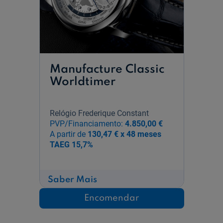
Manufacture Classic
Worldtimer
Relógio Frederique Constant
PVP/Financiamento:
4.850,00 €
A partir de
130,47 € x 48 meses
TAEG
15,7%
sobre
Saber Mais
Manufacture
Classic
Encomendar
Worldtimer