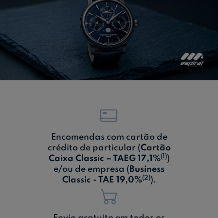
Ajuda Empresas
Quero ser cliente:
Aderir ao Caixadirecta Particulares
Aderir ao Caixadirecta Empresas
Links úteis:
Faça download da App Caixadirecta
Recomendações de Segurança
Registo fornecedor confirming
Encomendas com cartão de
crédito de particular (
Cartão
(1)
Caixa Classic – TAEG 17,1%
)
e/ou de empresa (
Business
(2)
Classic - TAE 19,0%
).