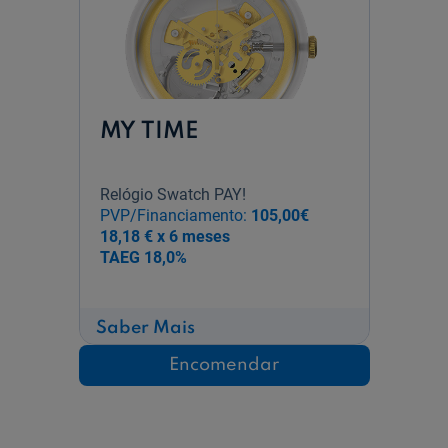
MY TIME
Relógio Swatch PAY!
PVP/Financiamento:
105,00€
18,18 € x 6 meses
TAEG
18,0%
sobre
Saber Mais
MY
TIME
Encomendar