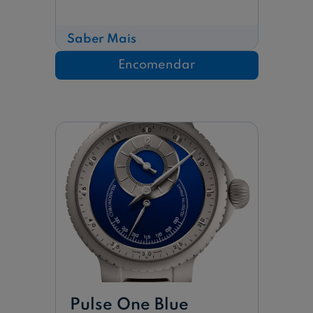
sobre
Saber Mais
Evolution
Strike
Encomendar
Two
Stellar
Blue
Limited
Edition
Of
100
Pulse One Blue