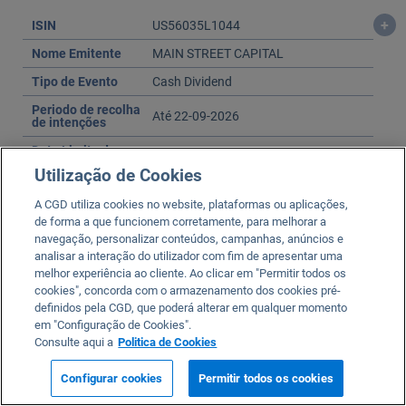
+
ISIN
US56035L1044
Nome Emitente
MAIN STREET CAPITAL
Tipo de Evento
Cash Dividend
Periodo de recolha
Até 22-09-2026
de intenções
Data Limite de
2026-09-21 12:00:00
Participação
Utilização de Cookies
Disponível em
Agência
A CGD utiliza cookies no website, plataformas ou aplicações,
de forma a que funcionem corretamente, para melhorar a
navegação, personalizar conteúdos, campanhas, anúncios e
+
ISIN
FR0000073041
analisar a interação do utilizador com fim de apresentar uma
melhor experiência ao cliente. Ao clicar em "Permitir todos os
Nome Emitente
PIERRE ET VACANCES
cookies", concorda com o armazenamento dos cookies pré-
definidos pela CGD, que poderá alterar em qualquer momento
Tipo de Evento
Assembleia Geral Extraordinária
em "Configuração de Cookies".
Periodo de recolha
Consulte aqui a
Politica de Cookies
Até 23-09-2026
de intenções
Configurar cookies
Permitir todos os cookies
Data Limite de
2026-09-21 12:00:00
Participação