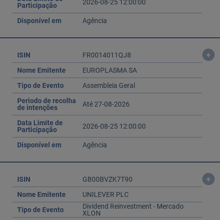
2026-08-25 12:00:00
Participação
Disponível em
Agência
+
ISIN
FR0014011QJ8
Nome Emitente
EUROPLASMA SA
Tipo de Evento
Assembleia Geral
Periodo de recolha
Até 27-08-2026
de intenções
Data Limite de
2026-08-25 12:00:00
Participação
Disponível em
Agência
+
ISIN
GB00BVZK7T90
Nome Emitente
UNILEVER PLC
Dividend Reinvestment - Mercado
Tipo de Evento
XLON