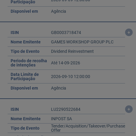
Participação
Disponível em
Agência
+
ISIN
GB0003718474
Nome Emitente
GAMES WORKSHOP GROUP PLC
Tipo de Evento
Dividend Reinvestment
Periodo de recolha
Até 14-09-2026
de intenções
Data Limite de
2026-09-10 12:00:00
Participação
Disponível em
Agência
+
ISIN
LU2290522684
Nome Emitente
INPOST SA
Tender/Acquisition/Takeover/Purchase
Tipo de Evento
Offer