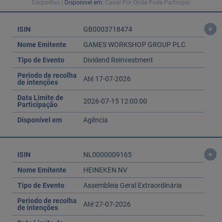
Corportivo |
Disponível em:
Canal Por Onde Pode Participar
Ajuda Empresas
+
ISIN
GB0003718474
Nome Emitente
GAMES WORKSHOP GROUP PLC
Quero ser cliente:
Tipo de Evento
Dividend Reinvestment
Aderir ao Caixadirecta Particulares
Aderir ao Caixadirecta Empresas
Periodo de recolha
Até 17-07-2026
de intenções
Links úteis:
Data Limite de
2026-07-15 12:00:00
Participação
Faça download da App Caixadirecta
Recomendações de Segurança
Disponível em
Agência
Registo fornecedor confirming
+
ISIN
NL0000009165
Nome Emitente
HEINEKEN NV
Tipo de Evento
Assembleia Geral Extraordinária
Periodo de recolha
Até 27-07-2026
de intenções