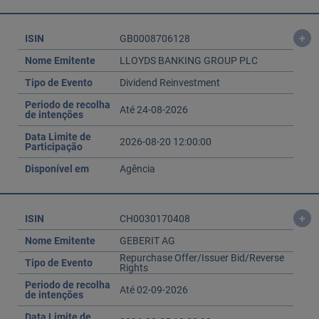
+
ISIN
GB0008706128
Nome Emitente
LLOYDS BANKING GROUP PLC
Tipo de Evento
Dividend Reinvestment
Periodo de recolha
Até 24-08-2026
de intenções
Data Limite de
2026-08-20 12:00:00
Participação
Disponível em
Agência
+
ISIN
CH0030170408
Nome Emitente
GEBERIT AG
Repurchase Offer/Issuer Bid/Reverse
Tipo de Evento
Rights
Periodo de recolha
Até 02-09-2026
de intenções
Data Limite de