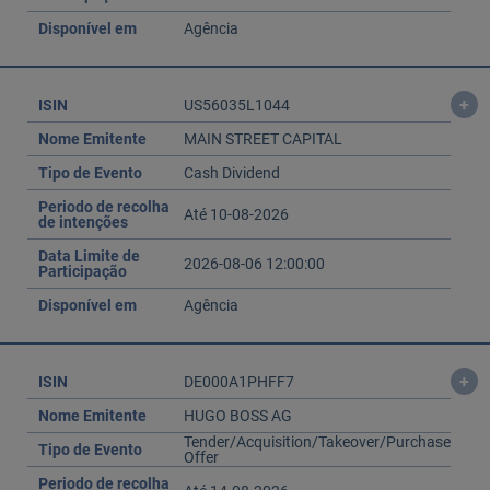
Disponível em
Agência
+
ISIN
US56035L1044
Nome Emitente
MAIN STREET CAPITAL
Tipo de Evento
Cash Dividend
Periodo de recolha
Até 10-08-2026
de intenções
Data Limite de
2026-08-06 12:00:00
Participação
Disponível em
Agência
+
ISIN
DE000A1PHFF7
Nome Emitente
HUGO BOSS AG
Tender/Acquisition/Takeover/Purchase
Tipo de Evento
Offer
Periodo de recolha