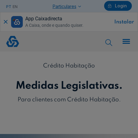
Login
Particulares
PT
EN
App Caixadirecta
Instalar
A Caixa, onde e quando quiser.
Particulares
HP-
Medidas
de
Apoio
Ajuda Particulares
Crédito Habitação
Medidas Legislativas.
Saiba mais sobre a Chave Móvel Digital
Para clientes com Crédito Habitação.
Empresas