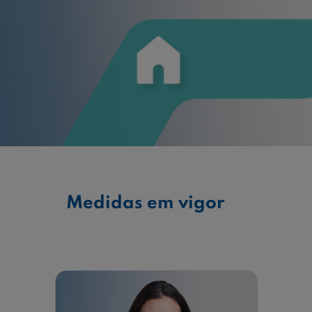
Ajuda Empresas
Quero ser cliente:
Aderir ao Caixadirecta Particulares
Aderir ao Caixadirecta Empresas
Links úteis:
Faça download da App Caixadirecta
Recomendações de Segurança
Registo fornecedor confirming
Medidas em vigor