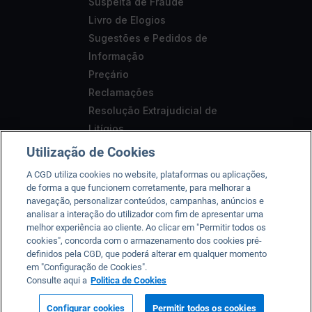
Suspeita de Fraude
Livro de Elogios
Sugestões e Pedidos de
Informação
Preçário
Reclamações
Resolução Extrajudicial de
Litígios
Segurança
Utilização de Cookies
Aviso Legal
A CGD utiliza cookies no website, plataformas ou aplicações,
Acessibilidade
de forma a que funcionem corretamente, para melhorar a
navegação, personalizar conteúdos, campanhas, anúncios e
analisar a interação do utilizador com fim de apresentar uma
melhor experiência ao cliente. Ao clicar em "Permitir todos os
cookies", concorda com o armazenamento dos cookies pré-
A CGD está registada junto do Banco de Portugal sob o n.º
definidos pela CGD, que poderá alterar em qualquer momento
em "Configuração de Cookies".
35, da CMVM sob o n.º 125 e da ASF sob o nº 419501357.
Consulte aqui a
Politica de Cookies
2026 © Caixa Geral de Depósitos, SA. Todos os direitos
reservados.
Condições de utilização
Configurar cookies
Permitir todos os cookies