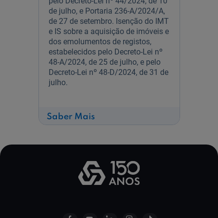
pelo Decreto-Lei nº 44/2024, de 10
de julho, e Portaria 236-A/2024/A,
de 27 de setembro. Isenção do IMT
e IS sobre a aquisição de imóveis e
dos emolumentos de registos,
estabelecidos pelo Decreto-Lei nº
48-A/2024, de 25 de julho, e pelo
Decreto-Lei nº 48-D/2024, de 31 de
julho.
sobre
Saber Mais
Aquisição
de
habitação
própria
permanente
para
jovens
até
aos
35
anos