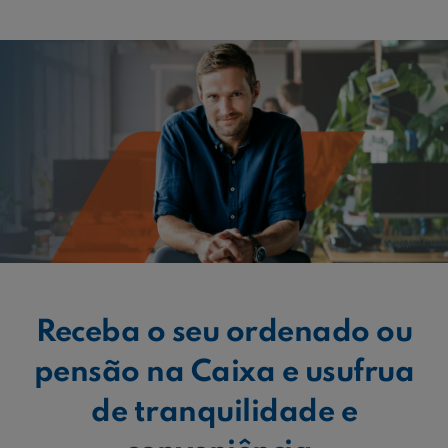
Ajuda Empresas
Quero ser cliente:
Aderir ao Caixadirecta Particulares
Aderir ao Caixadirecta Empresas
Links úteis:
Faça download da App Caixadirecta
Recomendações de Segurança
Registo fornecedor confirming
Receba o seu ordenado ou
pensão na Caixa e usufrua
de tranquilidade e