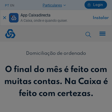
Login
Particulares
PT
EN
App Caixadirecta
Instalar
A Caixa, onde e quando quiser.
Particulares
Domiciliação
de
ordenado
Ajuda Particulares
Domiciliação de ordenado
O final do mês é feito com
Saiba mais sobre a Chave Móvel Digital
muitas contas. Na Caixa é
feito com certezas.
Empresas