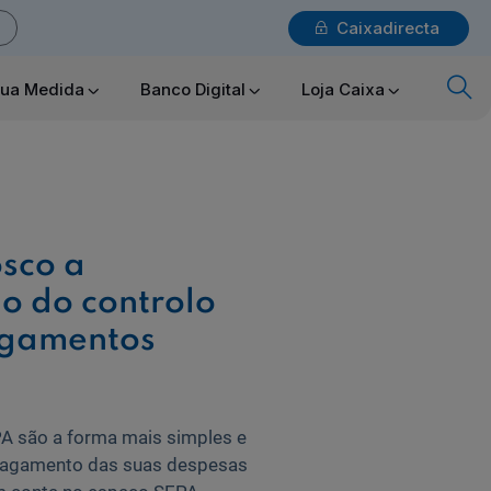
Caixadirecta
Login
sua Medida
Banco Digital
Loja Caixa
x
Particulares
sco a
Ajuda Particulares
o do controlo
agamentos
Saiba mais sobre a Chave Móvel Digital
PA são a forma mais simples e
 pagamento das suas despesas