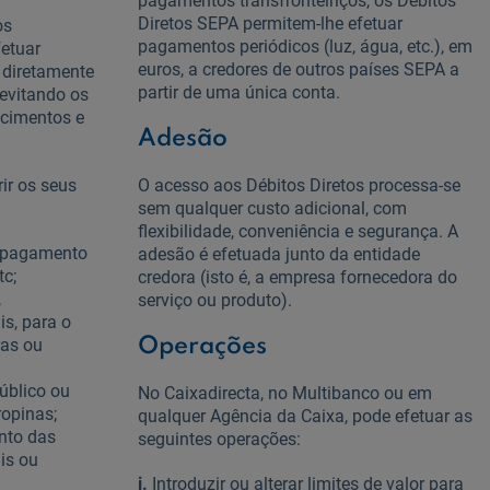
pagamentos transfronteiriços, os Débitos
Diretos SEPA permitem-lhe efetuar
os
pagamentos periódicos (luz, água, etc.), em
etuar
euros, a credores de outros países SEPA a
 diretamente
partir de uma única conta.
 evitando os
ecimentos e
Adesão
ir os seus
O acesso aos Débitos Diretos processa-se
sem qualquer custo adicional, com
flexibilidade, conveniência e segurança. A
o pagamento
adesão é efetuada junto da entidade
tc;
credora (isto é, a empresa fornecedora do
,
serviço ou produto).
is, para o
ras ou
Operações
úblico ou
No Caixadirecta, no Multibanco ou em
ropinas;
qualquer Agência da Caixa, pode efetuar as
nto das
seguintes operações:
is ou
i.
Introduzir ou alterar limites de valor para