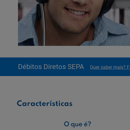
Débitos Diretos SEPA
Quer saber mais? F
Características
O que é?