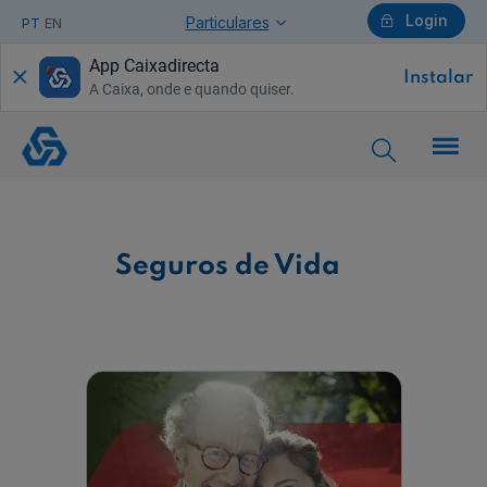
Login
Particulares
PT
EN
App Caixadirecta
Instalar
A Caixa, onde e quando quiser.
Particulares
Seguros
de
Vida
Ajuda Particulares
Seguros de Vida
Saiba mais sobre a Chave Móvel Digital
Empresas