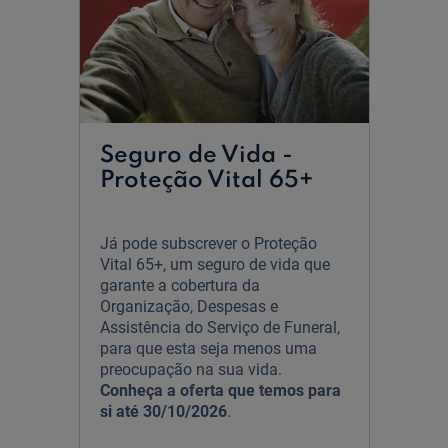
Ajuda Empresas
Quero ser cliente:
Aderir ao Caixadirecta Particulares
Aderir ao Caixadirecta Empresas
Seguro de Vida -
Proteção Vital 65+
Links úteis:
Faça download da App Caixadirecta
Recomendações de Segurança
Já pode subscrever o Proteção
Registo fornecedor confirming
Vital 65+, um seguro de vida que
garante a cobertura da
Organização, Despesas e
Assistência do Serviço de Funeral,
para que esta seja menos uma
preocupação na sua vida.
Conheça a oferta que temos para
si até 30/10/2026
.