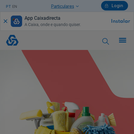
Login
Particulares
PT
EN
App Caixadirecta
Instalar
A Caixa, onde e quando quiser.
Particulares
Seguro
de
Acidentes
de
Trabalho
-
Trabalho
Doméstico
Ajuda Particulares
Saiba mais sobre a Chave Móvel Digital
Empresas