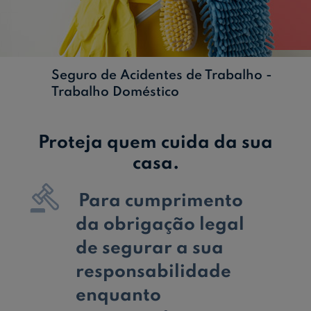
Ajuda Empresas
Quero ser cliente:
Seguro de Acidentes de Trabalho -
Aderir ao Caixadirecta Particulares
Trabalho Doméstico
Aderir ao Caixadirecta Empresas
Links úteis:
Proteja quem cuida da sua
Faça download da App Caixadirecta
casa.
Recomendações de Segurança
Registo fornecedor confirming

Para cumprimento
da obrigação legal
de segurar a sua
responsabilidade
enquanto