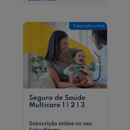
Seguro
Automóvel
Liber
3G
–
Auto
1|2|3|4
e
Autoestima
Seguro de Saúde
Multicare 1 | 2 | 3
Subscrição online no seu
Caixadirecta.