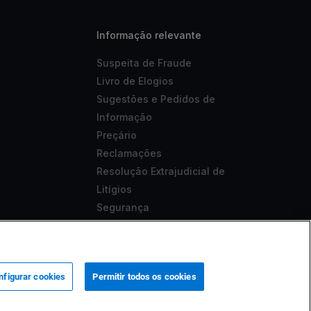
Informação relevante
Suspeita de Fraude
Livro de Elogios
Sugestões e Pedidos de
Informação
Preçário
Reclamações
Resolução Extrajudicial de
Litígios
Segurança
Aviso Legal
Acessibilidade
nfigurar cookies
Permitir todos os cookies
 sob o nº 419501357.