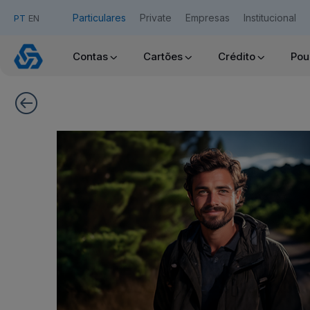
Particulares
Private
Empresas
Institucional
PT
EN
Depósito
Contas
Cartões
Crédito
Pou
Caixa
Acesso Caixadirecta
24
Meses
Voltar
Quero ser cliente:
Aderir ao Caixadirecta Particulares
Aderir ao Caixadirecta Empresas
Links úteis:
Faça download da App Caixadirecta
Recomendações de Segurança
Assinatura Digital de Documentos
Registo fornecedor confirming