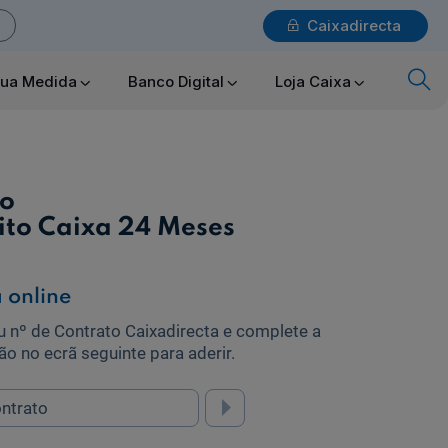
Caixadirecta
Login
sua Medida
Banco Digital
Loja Caixa
x
Particulares
o
ito Caixa 24 Meses
Ajuda Particulares
á online
eu nº de Contrato Caixadirecta e complete a
Saiba mais sobre a Chave Móvel Digital
ão no ecrã seguinte para aderir.