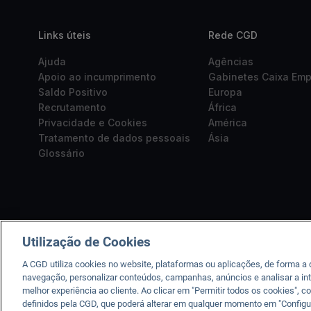
Links úteis
Rede CGD
Ajuda
Agências
Apoio ao incumprimento
Gabinetes Caixa Em
Saldo Positivo
Europa
Recrutamento
África
Privacidade e Cookies
América
Tratamento de dados pessoais
Ásia
Glossário
Utilização de Cookies
A CGD utiliza cookies no website, plataformas ou aplicações, de forma a
navegação, personalizar conteúdos, campanhas, anúncios e analisar a int
melhor experiência ao cliente. Ao clicar em "Permitir todos os cookies"
A CGD está registad
definidos pela CGD, que poderá alterar em qualquer momento em "Configu