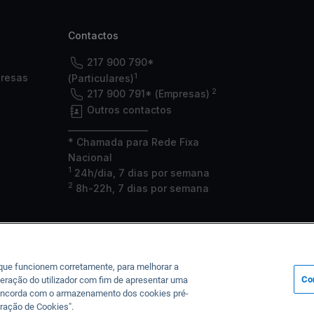
Contactos
217 900 790*
1
presas
(Particulares)
2
217 900 791* (Empresas)
Outros contactos
___________________
* Chamada para Rede Fixa
Nacional
1
24h/dia, 7 dias por semana
2
8h-22h, 7 dias por semana
 que funcionem corretamente, para melhorar a
Co
eração do utilizador com fim de apresentar uma
, concorda com o armazenamento dos cookies pré-
a junto do Banco de Portugal sob o n.º 35, da CMVM sob o n.º 125 e da ASF
ração de Cookies".