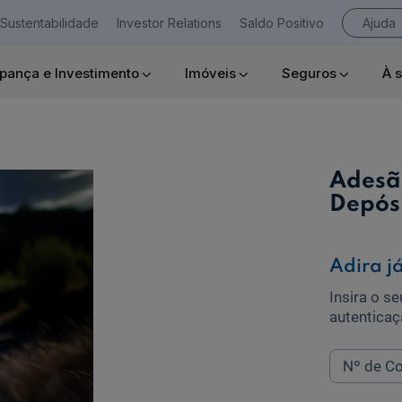
Sustentabilidade
Investor Relations
Saldo Positivo
Ajuda
pança e Investimento
Imóveis
Seguros
À 
Empresas
Adesã
Depós
Ajuda Empresas
Adira j
Insira o s
autenticaç