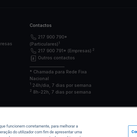
Contactos
217 900 790*
1
presas
(Particulares)
2
217 900 791* (Empresas)
Outros contactos
___________________
* Chamada para Rede Fixa
Nacional
1
24h/dia, 7 dias por semana
2
8h-22h, 7 dias por semana
 que funcionem corretamente, para melhorar a
Co
eração do utilizador com fim de apresentar uma