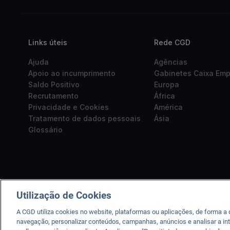
Links úteis
Rede CGD
Ajuda
Agências
Apoio ao incumprimento
Gabinetes Caixa Em
Saldo Positivo
Europa
Recrutamento
África
Privacidade e Cookies
América
Tratamento de dados pessoais
Ásia
Glossário
Utilização de Cookies
A CGD utiliza cookies no website, plataformas ou aplicações, de forma a
navegação, personalizar conteúdos, campanhas, anúncios e analisar a int