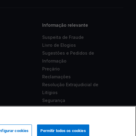
Informação relevante
Suspeita de Fraude
Livro de Elogios
Sugestões e Pedidos de
Informação
Preçário
Reclamações
Resolução Extrajudicial de
Litígios
Segurança
Aviso Legal
Acessibilidade
nfigurar cookies
Permitir todos os cookies