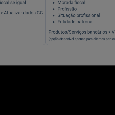
scal se igual
Morada fiscal
Profissão
 > Atualizar dados CC
Situação profissional
Entidade patronal
Produtos/Serviços bancários > V
(opção disponível apenas para clientes partic