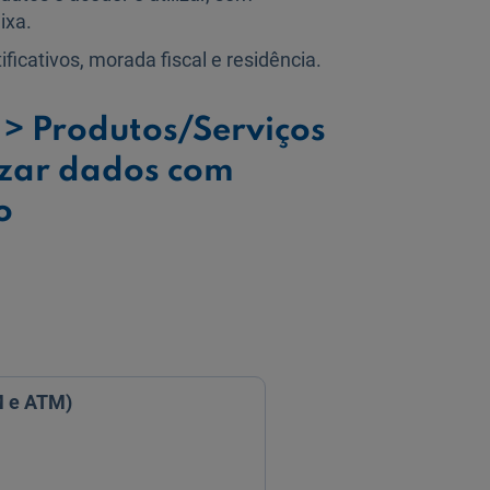
ixa.
ficativos, morada fiscal e residência.
> Produtos/Serviços
izar dados com
o
M e ATM)