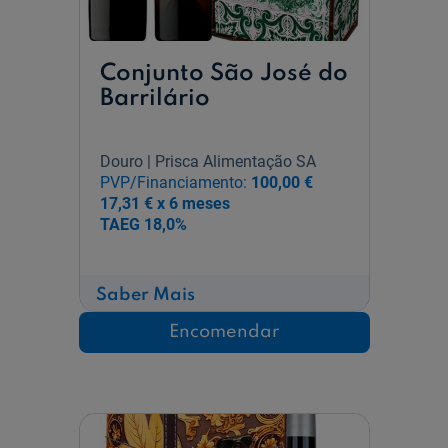
Conjunto São José do
Barrilário
Douro | Prisca Alimentação SA
PVP/Financiamento:
100,00 €
17,31 € x 6 meses
TAEG
18,0%
sobre
Saber Mais
Conjunto
São
Encomendar
José
do
Barrilário