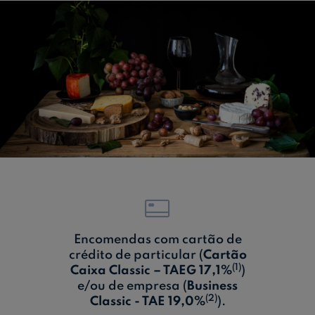
Ajuda Empresas
Quero ser cliente:
Aderir ao Caixadirecta Particulares
Aderir ao Caixadirecta Empresas
Links úteis:
Faça download da App Caixadirecta
Recomendações de Segurança
Registo fornecedor confirming
Encomendas com cartão de
crédito de particular (
Cartão
(1)
Caixa Classic – TAEG 17,1%
)
e/ou de empresa (
Business
(2)
Classic - TAE 19,0%
).