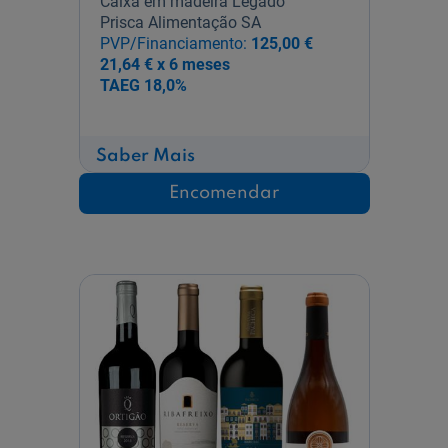
Caixa em madeira Legado
Prisca Alimentação SA
PVP/Financiamento:
125,00 €
21,64 € x 6 meses
TAEG
18,0%
sobre
Saber Mais
Conjunto
6
Encomendar
Vinhos