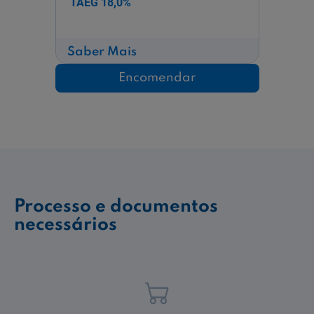
TAEG
18,0%
sobre
Saber Mais
Conjunto
Quinta
Encomendar
da
Vacaria
Processo e documentos
necessários