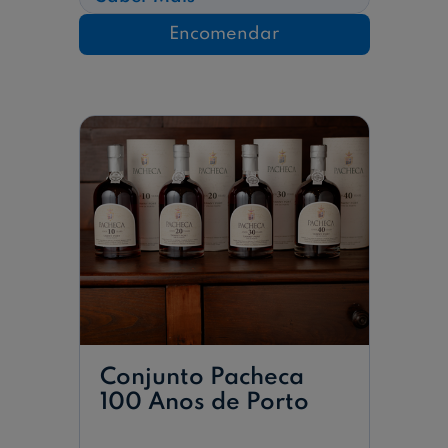
Pacheca
Lagar
Encomendar
Nº1
Conjunto Pacheca
100 Anos de Porto