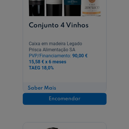
Conjunto 4 Vinhos
Caixa em madeira Legado
Prisca Alimentação SA
PVP/Financiamento:
90,00 €
15,58 € x 6 meses
TAEG
18,0%
sobre
Saber Mais
Conjunto
4
Encomendar
Vinhos