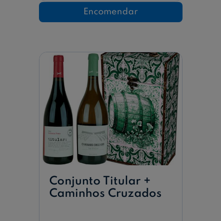
Conjunto
3
Encomendar
Vinhos
Conjunto Titular +
Caminhos Cruzados