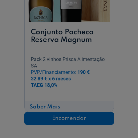
Conjunto Pacheca
Reserva Magnum
Pack 2 vinhos Prisca Alimentação
SA
PVP/Financiamento:
190 €
32,89 € x 6 meses
TAEG
18,0%
sobre
Saber Mais
Conjunto
Pacheca
Encomendar
Reserva
Magnum