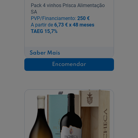
Pack 4 vinhos Prisca Alimentação
SA
PVP/Financiamento:
250 €
A partir de
6,73 € x 48 meses
TAEG
15,7%
sobre
Saber Mais
Conjunto
Pacheca
Encomendar
100
Anos
de
Porto