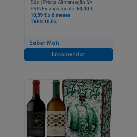
Dão | Prisca Alimentação SA
PVP/Financiamento:
60,00 €
10,39 € x 6 meses
TAEG
18,0%
sobre
Saber Mais
Conjunto
Titular
Encomendar
+
Caminhos
Cruzados