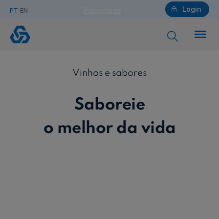
Login
Particulares
PT
EN
Vinhos
e
sabores
Particulares
Vinhos e sabores
Saboreie
Ajuda Particulares
o melhor da vida
Saiba mais sobre a Chave Móvel Digital
Empresas