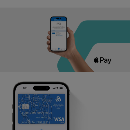
Ajuda Empresas
Quero ser cliente:
Aderir ao Caixadirecta Particulares
Aderir ao Caixadirecta Empresas
Links úteis:
Faça download da App Caixadirecta
Recomendações de Segurança
Registo fornecedor confirming