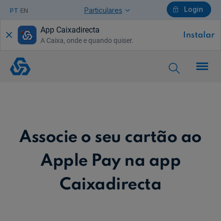
Login
Particulares
PT
EN
App Caixadirecta
Instalar
A Caixa, onde e quando quiser.
Particulares
Apple
Pay
Ajuda Particulares
Associe o seu cartão ao
Saiba mais sobre a Chave Móvel Digital
Apple Pay na app
Caixadirecta
Empresas